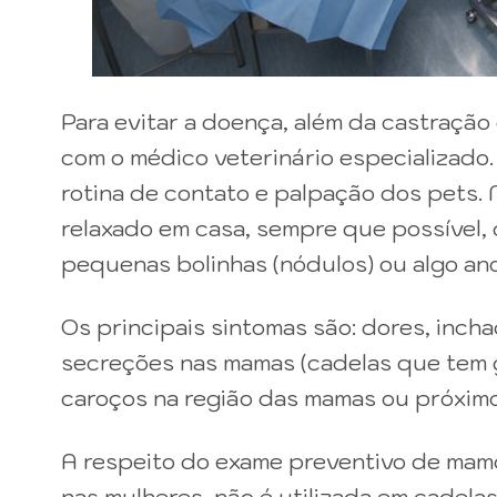
Para evitar a doença, além da castração
com o médico veterinário especializad
rotina de contato e palpação dos pets.
relaxado em casa, sempre que possível, 
pequenas bolinhas (nódulos) ou algo ano
Os principais sintomas são: dores, inc
secreções nas mamas (cadelas que tem g
caroços na região das mamas ou próximo 
A respeito do exame preventivo de mamo
nas mulheres, não é utilizada em cadela