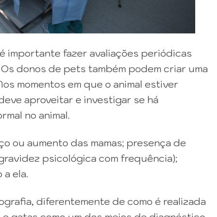
 é importante fazer avaliações periódicas
o. Os donos de pets também podem criar uma
 Nos momentos em que o animal estiver
deve aproveitar e investigar se há
rmal no animal.
haço ou aumento das mamas; presença de
ravidez psicológica com frequência);
a ela.
grafia, diferentemente de como é realizada
s e gatas como um dos meios de diagnóstico.