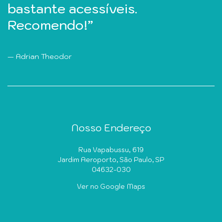
muito bom.”
bastante acessíveis.
Maria da Graça Moretti
Recomendo!”
Gilmara dos Santos
Adrian Theodor
Nosso Endereço
Rua Vapabussu, 619
Jardim Aeroporto, São Paulo, SP
04632-030
Ver no Google Maps