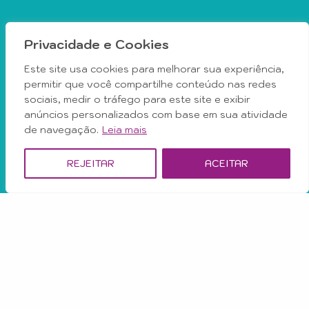
Privacidade e Cookies
Este site usa cookies para melhorar sua experiência,
permitir que você compartilhe conteúdo nas redes
sociais, medir o tráfego para este site e exibir
anúncios personalizados com base em sua atividade
de navegação.
Leia mais
Nossos Horários
REJEITAR
ACEITAR
de segunda à sexta, das 8h às 19h
sábado, das 9h às 16h
Domingos
e visitas apenas com horário agendado
Early check-in ou late check-in será cobrado o valor de meia
diária