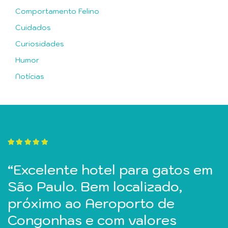
Comportamento Felino
Cuidados
Curiosidades
Humor
Notícias
“Deixei minha gatinha por uma
“Excelente hotel para gatos em
“Ótimo local para deixar os
semana, ela voltou super bem
São Paulo. Bem localizado,
gatinhos. Atenção e carinho da
cuidada. Todos os dias eu
próximo ao Aeroporto de
proprietária. Recomendo.”
recebia vídeos dela. Preço
Congonhas e com valores