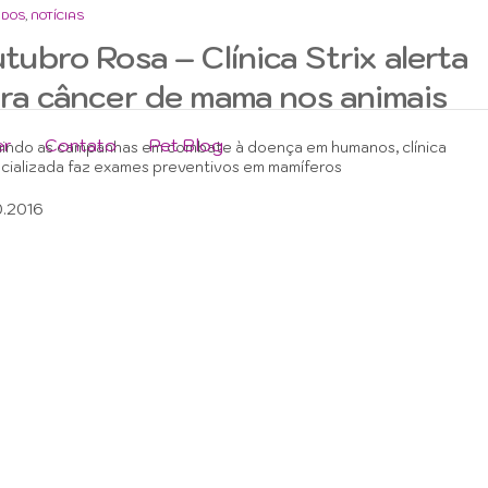
ADOS
,
NOTÍCIAS
tubro Rosa – Clínica Strix alerta
ra câncer de mama nos animais
er
Contato
Pet Blog
indo as campanhas em combate à doença em humanos, clínica
cializada faz exames preventivos em mamíferos
0.2016