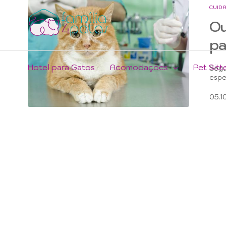
CUID
Ou
pa
Hotel para Gatos
Acomodações
Pet Sitt
Segu
espe
05.1