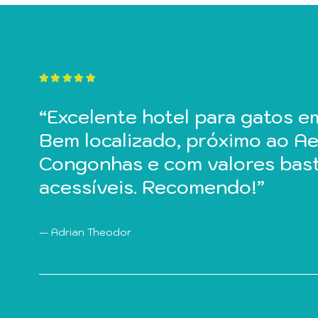
“Deixei minha gatinha por uma
“Excelente hotel para gatos e
“Ótimo local para deixar os g
voltou super bem cuidada. Tod
Bem localizado, próximo ao A
e carinho da proprietária. Re
recebia vídeos dela. Preço mu
Congonhas e com valores bas
acessíveis. Recomendo!”
Maria da Graça Moretti
Gilmara dos Santos
Adrian Theodor